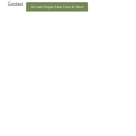
Contact
5th Grade Program Parent Forms & Waiver
990
IBC Pledge Form
2025 Annual Impact Report
IDAHO BASECAMP IS A REGISTERED 501(C)(3) NONPROFIT
ORGANIZATION, TAX ID
27-342-7884
.
COPYRIGHT © 2026 IDAHO BASECAMP. ALL RIGHTS RESERVED.