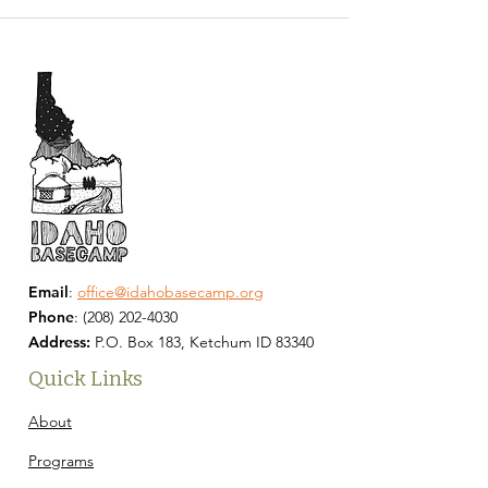
Email
:
office@idahobasecamp.org
Phone
:
(208) 202-4030
Address:
P.O. Box 183, Ketchum ID 83340
Quick Links
About
Programs