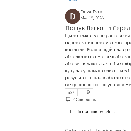
Duke Evan
May 19, 2026
Пошук Легкості Серед
Цього тижня мене раптово вит
одного затишного міського пр
колектив. Коли я підійшла до 
абсолютно всі мої речі або зан
або виглядають так, ніби я зі
купу часу, намагаючись скомбі
результаті пішла в абсолютно
вечір, повністю зіпсувавши м
0
2 Comments
Escribir un comentario...
Ordenar según:
Lo más nuevo