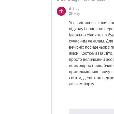
th bes
25 may
Усе змінилося, коли я в
підходу і повністю пере
ідеально сідають на буд
сучасним лекалам. Для 
вечірніх посиденьок з 
якісні Костюми На Літо,
просто величезний асо
неймовірно привабливих
приголомшливе відчуття
світом, делікатно підк
дискомфорту.
Me gusta
Reacci