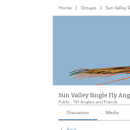
online
waiver
electronic
digital
waiver
app
waiver
waiver
Home
Groups
Sun Valley S
1
Sun Valley Single Fly Ang
Public
·
101 Anglers and Friends
Discussion
Media
Back