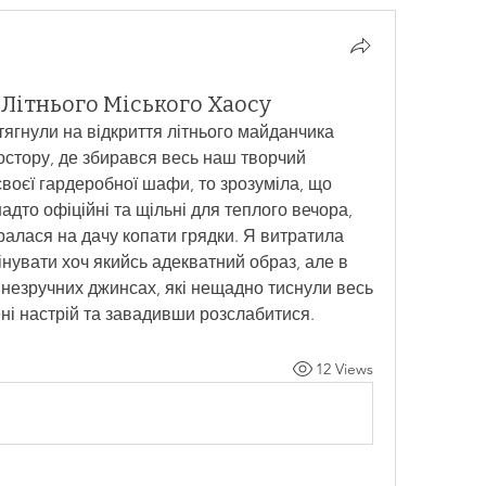
 Літнього Міського Хаосу
ягнули на відкриття літнього майданчика 
остору, де збирався весь наш творчий 
своєї гардеробної шафи, то зрозуміла, що 
адто офіційні та щільні для теплого вечора, 
бралася на дачу копати грядки. Я витратила 
нувати хоч якийсь адекватний образ, але в 
 незручних джинсах, які нещадно тиснули весь 
ені настрій та завадивши розслабитися.
12 Views