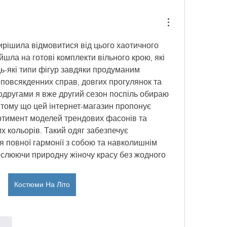
ирішила відмовитися від цього хаотичного 
йшла на готові комплекти вільного крою, які 
ь-які типи фігур завдяки продуманим 
повсякденних справ, довгих прогулянок та 
подругами я вже другий сезон поспіль обираю 
 тому що цей інтернет-магазин пропонує 
ртимент моделей трендових фасонів та 
 кольорів. Такий одяг забезпечує 
 повної гармонії з собою та навколишнім 
реслюючи природну жіночу красу без жодного 
Костюми На Літо
onar