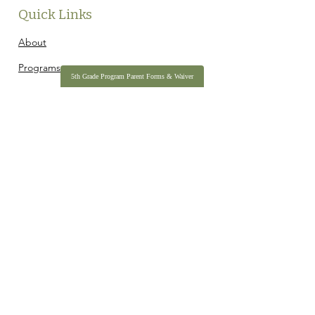
Quick Links
About
Programs
5th Grade Program Parent Forms & Waiver
Contact
990
IBC Pledge Form
2025 Annual Impact Report
IDAHO BASECAMP IS A REGISTERED 501(C)(3) NONPROFIT
ORGANIZATION, TAX ID
27-342-7884
.
COPYRIGHT © 2026 IDAHO BASECAMP. ALL RIGHTS RESERVED.