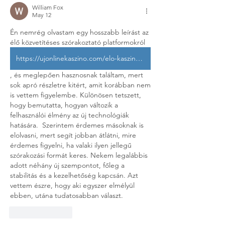
William Fox
May 12
Én nemrég olvastam egy hosszabb leírást az 
élő közvetítéses szórakoztató platformokról  
https://ujonlinekaszino.com/elo-kaszinok/
, és meglepően hasznosnak találtam, mert 
sok apró részletre kitért, amit korábban nem 
is vettem figyelembe. Különösen tetszett, 
hogy bemutatta, hogyan változik a 
felhasználói élmény az új technológiák 
hatására.  Szerintem érdemes másoknak is 
elolvasni, mert segít jobban átlátni, mire 
érdemes figyelni, ha valaki ilyen jellegű 
szórakozási formát keres. Nekem legalábbis 
adott néhány új szempontot, főleg a 
stabilitás és a kezelhetőség kapcsán. Azt 
vettem észre, hogy aki egyszer elmélyül 
ebben, utána tudatosabban választ.
Like
Reply