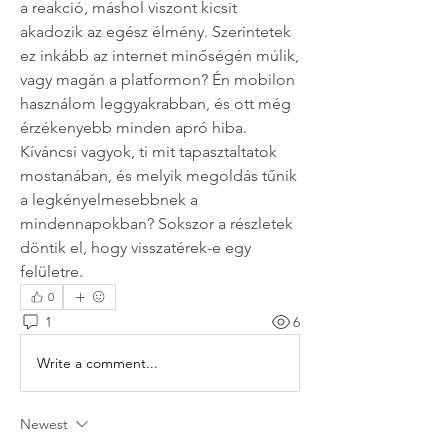
a reakció, máshol viszont kicsit 
akadozik az egész élmény. Szerintetek 
ez inkább az internet minőségén múlik, 
vagy magán a platformon? Én mobilon 
használom leggyakrabban, és ott még 
érzékenyebb minden apró hiba. 
Kíváncsi vagyok, ti mit tapasztaltatok 
mostanában, és melyik megoldás tűnik 
a legkényelmesebbnek a 
mindennapokban? Sokszor a részletek 
döntik el, hogy visszatérek-e egy 
felületre.
0
1
6
Write a comment...
Newest